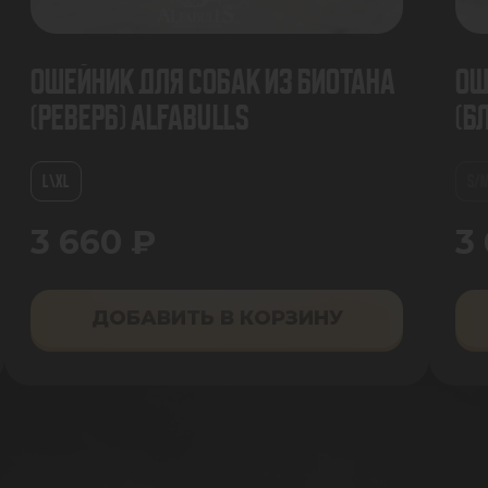
Ошейник для собак из биотана
Ош
(Реверб) AlfaBulls
(Б
L\XL
S/
3 660 ₽
3
ДОБАВИТЬ В КОРЗИНУ