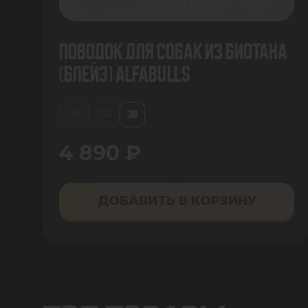
Поводок для собак из биотана
(Блейз) AlfaBulls
1.8М
2.5М
3М
4 890 ₽
ДОБАВИТЬ В КОРЗИНУ