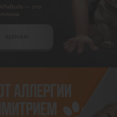
lfaBulls — это
клюзив.
ЩЕНКИ