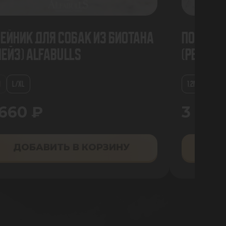
ейник для собак из биотана
Поводок
лейз) AlfaBulls
(Реверб
M
L/XL
1.2М
 660 ₽
3 890
ДОБАВИТЬ В КОРЗИНУ
ДО