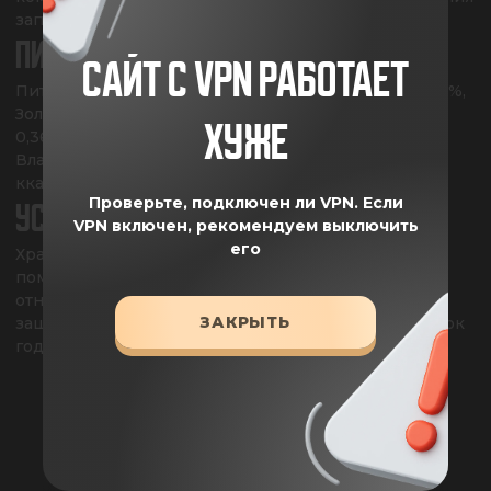
запаха экскрементов], L-карнитин, Таурин.
ПИТАТЕЛЬНЫЕ ВЕЩЕСТВА
САЙТ С VPN РАБОТАЕТ
Питательность: Белок -37%, Жир -15%, Клетчатка -1,7%, 
Зола -6,2%, Кальций -1,49%, Фосфор -1,31%, Натрий - 
ХУЖЕ
0,36%, Калий - 0,37%, Омега 3 -3%, Омега 6 -1%, 
Влажность -7%. Измеренная энергия на 100г: 391,7 
ккал.
Проверьте, подключен ли VPN.
Если
УСЛОВИЯ ХРАНЕНИЯ
VPN включен, рекомендуем выключить
его
Хранить в сухих, чистых, проветриваемых закрытых 
помещениях при температуре от 0°С до +25С и 
относительной влажности воздуха не более 75% в 
ЗАКРЫТЬ
защищенном от прямых солнечных лучей месте. Срок 
годности 12 месяцев с даты изготовления.
КЛЮЧЕВЫЕ ИНГРЕДИЕНТЫ