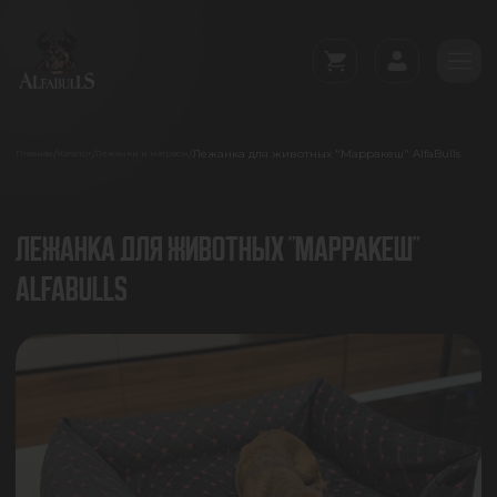
Лежанка для животных "Марракеш" AlfaBulls
/
/
/
Главная
Каталог
Лежанки и матрасы
ЛЕЖАНКА ДЛЯ ЖИВОТНЫХ "МАРРАКЕШ"
ALFABULLS