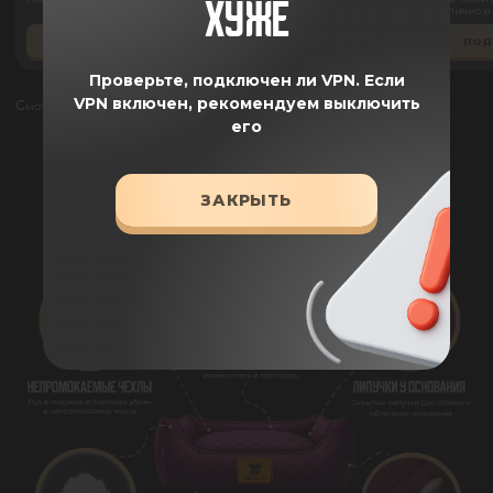
ХУЖЕ
всё отлично и
ПОДРОБНЕЕ
ПОДРОБНЕЕ
ПОД
Проверьте, подключен ли VPN.
Если
VPN включен, рекомендуем выключить
Смотреть все отзывы
его
ПРЕИМУЩЕСТВА
ЗАКРЫТЬ