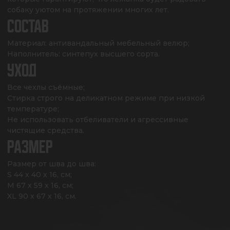
собаку уютом на протяжении многих лет.
СОСТАВ
Материал: антивандальный мебельный велюр;

Наполнитель: синтепух высшего сорта.
УХОД
Все чехлы съёмные;

Стирка строго на деликатном режиме при низкой 
температуре;

Не использовать отбеливатели и агрессивные 
чистящие средства.
РАЗМЕР
Размер от шва до шва: 

S 44 x 40 x 16, см;

M 67 x 59 x 16, см;

XL 90 x 67 x 16, см.