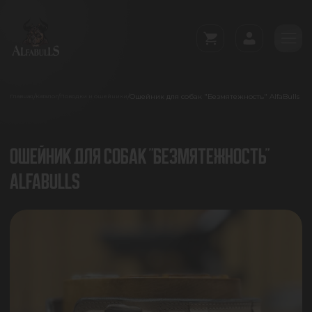
Ошейник для собак "Безмятежность" AlfaBulls
/
/
/
Главная
Каталог
Поводки и ошейники
ОШЕЙНИК ДЛЯ СОБАК "БЕЗМЯТЕЖНОСТЬ"
ALFABULLS