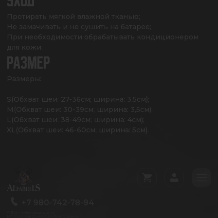
УХОД
Протирать мягкой влажной тканью;

Не замачивать и не сушить на батарее;

При необходимости обрабатывать кондиционером 
для кожи.
РАЗМЕР
Размеры:

S(Обхват шеи: 27-36см; ширина: 3,5см);

M(Обхват шеи: 30-39см; ширина: 3,5см);

L(Обхват шеи: 38-49см; ширина: 4см);

XL(Обхват шеи: 46-60см; ширина: 5см).
+7 980-742-78-94
© Все права защищены
ИП Сестров Дмитрий Викторович