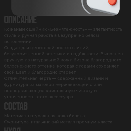
ХАРАКТЕРИСТИКИ
ОПИСАНИЕ
Кожаный ошейник «Безмятежность» — элегантность, 
стиль и ручная работа в безупречно белом 
исполнении. 

Создан для ценителей чистоты линий, 
безукоризненной эстетики и надёжности. Выполнен 
вручную из натуральной кожи бизона благородного 
белоснежного оттенка, которая с годами сохраняет 
свой цвет и благородно стареет. 

Отличительная черта — сдержанный дизайн и 
фурнитура из матовой нержавеющей стали, 
подчеркивающие кристальную чистоту и 
утонченность этого аксессуара.
СОСТАВ
Материал: натуральная кожа бизона;

Фурнитура: итальянский металл премиум-класса.