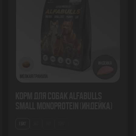
Корм для собак AlfaBulls
Small Monoprotein (индейка)
1.5КГ
3КГ
7КГ
15КГ