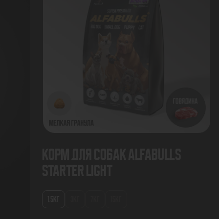
Корм для собак AlfaBulls
Starter Light
1.5КГ
3КГ
7КГ
15КГ