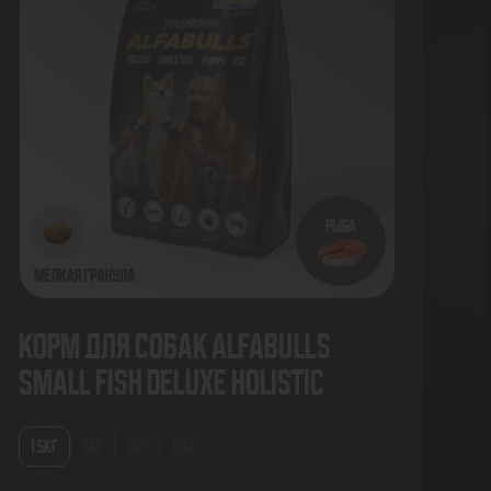
Корм для собак AlfaBulls
Small Fish Deluxe Holistic
1.5КГ
3КГ
7КГ
15КГ