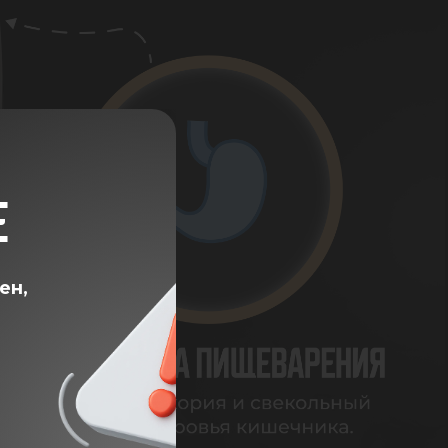
Е
ен,