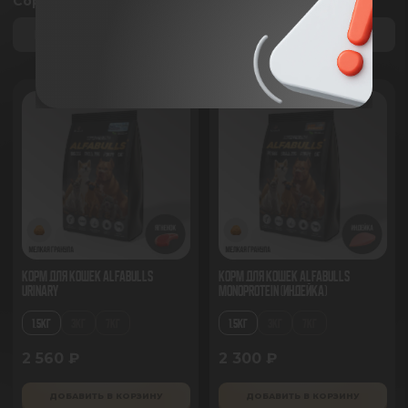
Сортировка
Смотри видео
По умолчанию
про наш корм
Корм для кошек AlfaBulls
Корм для кошек AlfaBulls
Urinary
Monoprotein (индейка)
1.5КГ
3КГ
7КГ
1.5КГ
3КГ
7КГ
2 560 ₽
2 300 ₽
ДОБАВИТЬ В КОРЗИНУ
ДОБАВИТЬ В КОРЗИНУ