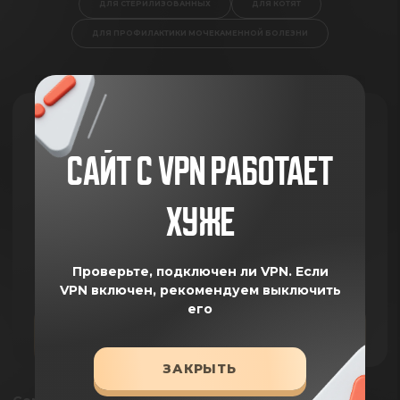
ДЛЯ СТЕРИЛИЗОВАННЫХ
ДЛЯ КОТЯТ
ДЛЯ ПРОФИЛАКТИКИ МОЧЕКАМЕННОЙ БОЛЕЗНИ
НЕ ЗНАЕШЬ КАКОЙ КОРМ
САЙТ С VPN РАБОТАЕТ
ВЫБРАТЬ? ПРОЙДИ ТЕСТ!
ХУЖЕ
Ответь на 6 вопросов и получи подборку
корма, которая подойдёт твоему питомцу
Проверьте, подключен ли VPN.
Если
VPN включен, рекомендуем выключить
его
ПОДОБРАТЬ КОРМ
ЗАКРЫТЬ