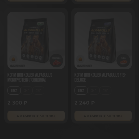
Корм для кошек AlfaBulls
Корм для кошек AlfaBulls Fish
Monoprotein (говядина)
Deluxe
1.5КГ
3КГ
7КГ
1.5КГ
3КГ
7КГ
2 300 ₽
2 240 ₽
ДОБАВИТЬ В КОРЗИНУ
ДОБАВИТЬ В КОРЗИНУ