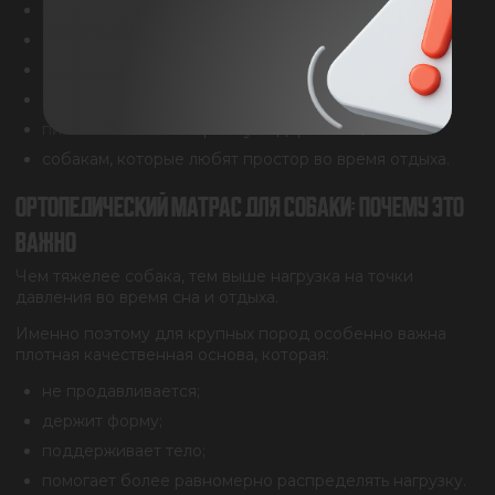
крупным и тяжёлым породам;
активным собакам;
пожилым питомцам;
собакам с чувствительными суставами;
питомникам и вольерному содержанию;
собакам, которые любят простор во время отдыха.
ОРТОПЕДИЧЕСКИЙ МАТРАС ДЛЯ СОБАКИ: ПОЧЕМУ ЭТО
ВАЖНО
Чем тяжелее собака, тем выше нагрузка на точки
давления во время сна и отдыха.
Именно поэтому для крупных пород особенно важна
плотная качественная основа, которая:
не продавливается;
держит форму;
поддерживает тело;
помогает более равномерно распределять нагрузку.