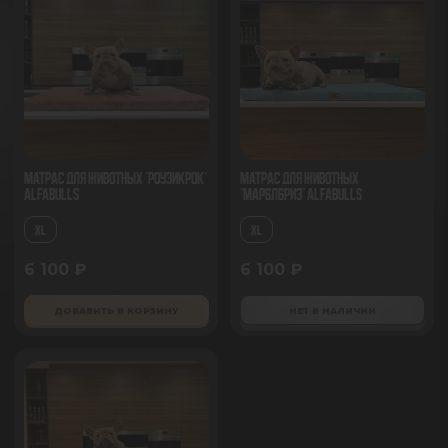
Матрас для животных "РоузиКрок"
Матрас для животных
AlfaBulls
"МарблБриз" AlfaBulls
XL
XL
6 100 ₽
6 100 ₽
ДОБАВИТЬ В КОРЗИНУ
НЕТ В НАЛИЧИИ