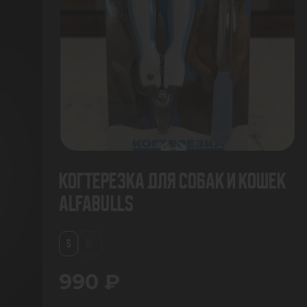
Когтерезка для собак и кошек
AlfaBulls
S
XL
990 ₽