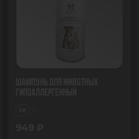
Шампунь для животных
гипоаллергенный
0.5Л
1Л
949 ₽