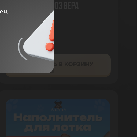
животных с алоэ вера
ен,
0.5Л
1Л
949 ₽
ДОБАВИТЬ В КОРЗИНУ