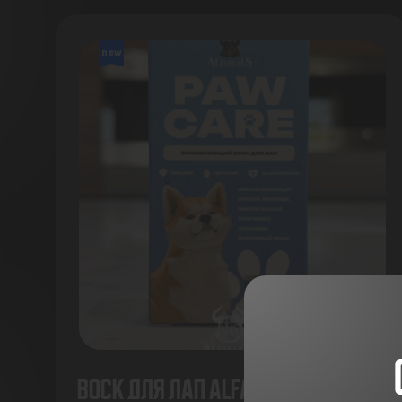
new
Воск для лап AlfaBulls