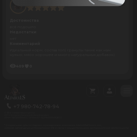
Влада Михеева
11 Jan 2026
Достоинства
всё подошло
Недостатки
нет
Комментарий
Идеальный корм, состав топ) гранулы такие как нам
нужно, мясо хорошее и много натуральных добавок)
409
0
+7 980-742-78-94
© Все права защищены
ИП Сестров Дмитрий Викторович
ИНН 760213318412 / ОГРНИП 322762700052672
* Социальная сеть Instagram принадлежит компании Meta Platforms Inc.,
которая запрещена на территории РФ в связи с осуществлением экстремистской деятельности