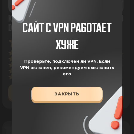
КОРМ ДЛЯ СОБАК ALFABULLS SMALL HARD
САЙТ С VPN РАБОТАЕТ
DELUXE
ХУЖЕ
18 ОТЗЫВОВ
Проверьте, подключен ли VPN.
Если
VPN включен, рекомендуем выключить
его
ОСТАВИТЬ ОТЗЫВ
ЗАКРЫТЬ