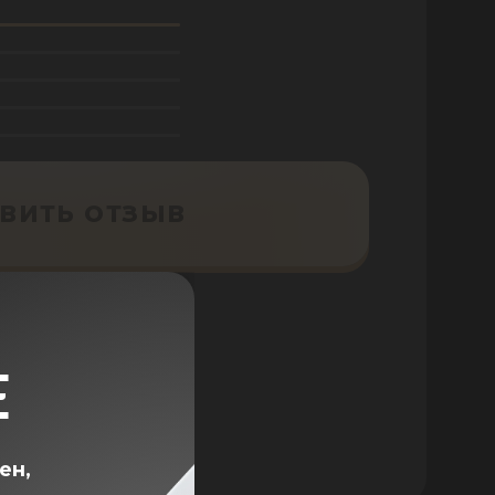
ВИТЬ ОТЗЫВ
Е
ен,