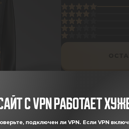
ОСТА
САЙТ С VPN РАБОТАЕТ ХУЖ
оверьте, подключен ли VPN.
Если VPN включ