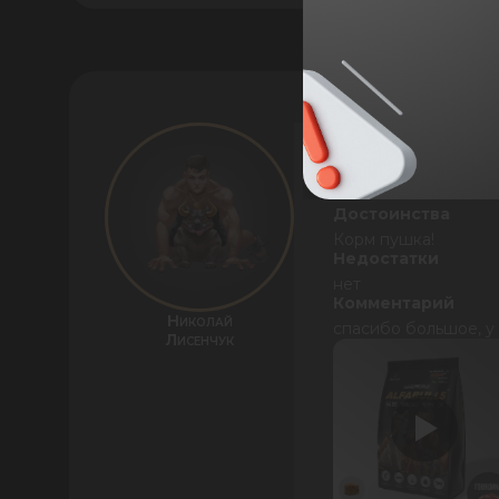
Достоинства
Корм пушка!
Недостатки
нет
Комментарий
Николай
спасибо большое, у 
Лисенчук