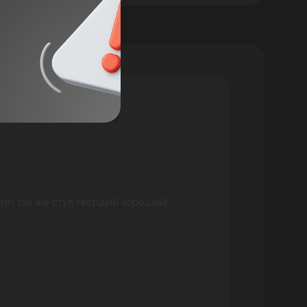
ит) так же стул твёрдый хороший!