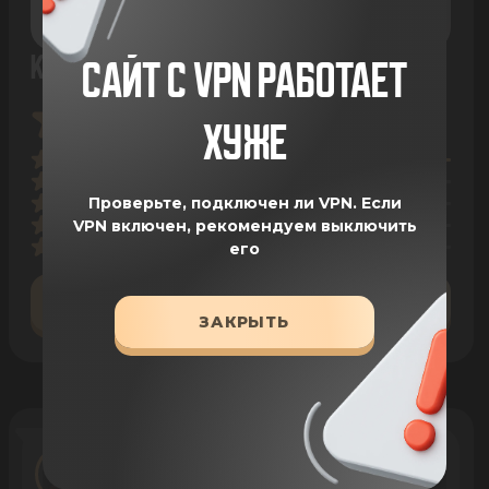
КОНСЕРВА ДЛЯ СОБАК ИЗ КРОЛИКА, 400Г
САЙТ С VPN РАБОТАЕТ
12 ОТЗЫВОВ
ХУЖЕ
Проверьте, подключен ли VPN.
Если
VPN включен, рекомендуем выключить
его
ОСТАВИТЬ ОТЗЫВ
ЗАКРЫТЬ
Виктория Сафонова
08 Feb 2026