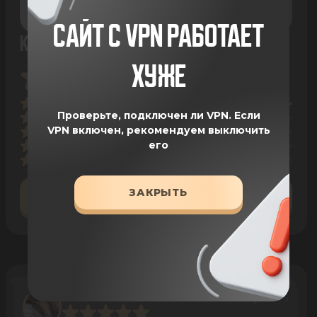
САЙТ С VPN РАБОТАЕТ
КОРМ ДЛЯ СОБАК ALFABULLS ULTRALIGHT
ХУЖЕ
24 ОТЗЫВА
Проверьте, подключен ли VPN.
Если
VPN включен, рекомендуем выключить
его
ЗАКРЫТЬ
ОСТАВИТЬ ОТЗЫВ
Соколова Женя
28 Apr 2026