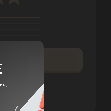
ВИТЬ ОТЗЫВ
Е
ен,