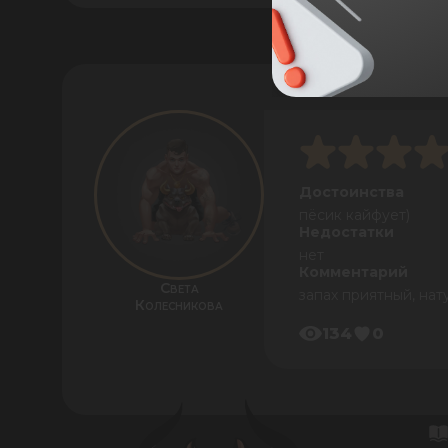
Достоинства
пёсик кайфует)
Недостатки
нет
Комментарий
Света
запах приятный, нат
Колесникова
134
0