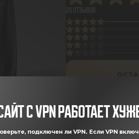
20 ОТЗЫВОВ
ОСТА
САЙТ С VPN РАБОТАЕТ ХУЖ
оверьте, подключен ли VPN.
Если VPN включ