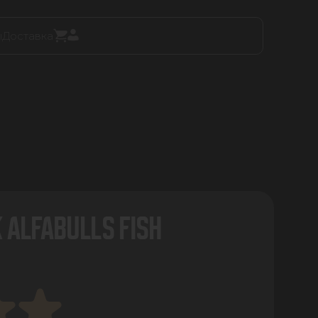
ы
Доставка
 ALFABULLS FISH