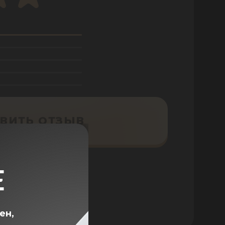
ВИТЬ ОТЗЫВ
Е
ен,