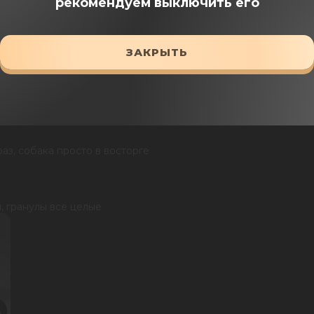
рекомендуем выключить его
ЗАКРЫТЬ
08 Jun 2026
аз, собака просто в восторге
, гранулы все целые