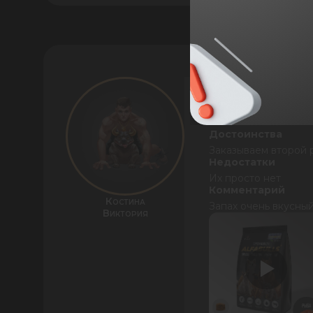
Достоинства
Заказываем второй р
Недостатки
Их просто нет
Комментарий
Костина
Запах очень вкусный
Виктория