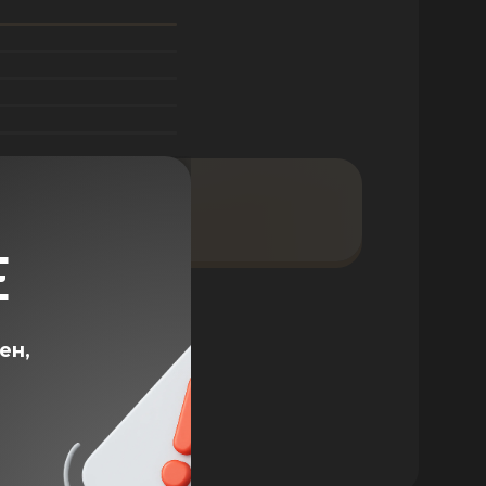
ВИТЬ ОТЗЫВ
Е
ен,