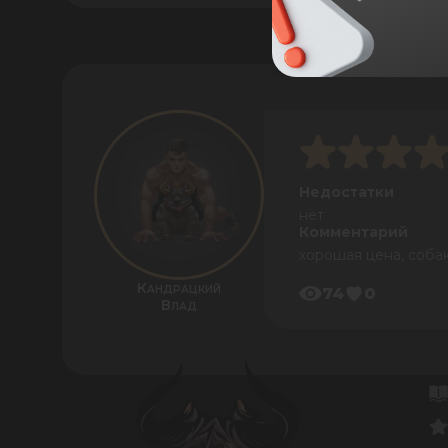
Недостатки
нет
Комментарий
хорошая цена, собак
Кандрацкий
74
0
Влад