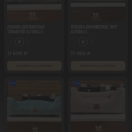
Лежанка для животных
Лежанка для животных "Энгл"
"Сильверэш" AlfaBulls
AlfaBulls
S
M
XL
S
M
XL
11 600 ₽
11 050 ₽
ДОБАВИТЬ В КОРЗИНУ
ДОБАВИТЬ В КОРЗИНУ
new
new