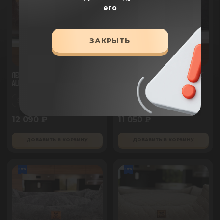
его
ЗАКРЫТЬ
Лежанка для животных "Мадера"
Лежанка для животных "Эклипс"
AlfaBulls
AlfaBulls
S
M
XL
S
M
XL
12 090 ₽
11 050 ₽
ДОБАВИТЬ В КОРЗИНУ
ДОБАВИТЬ В КОРЗИНУ
new
new