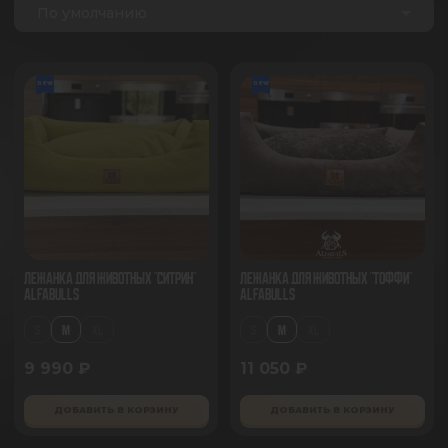
По умолчанию
new
new
Лежанка для животных "Ситрин"
Лежанка для животных "Тоффи"
AlfaBulls
AlfaBulls
S
M
XL
S
M
XL
9 990 ₽
11 050 ₽
ДОБАВИТЬ В КОРЗИНУ
ДОБАВИТЬ В КОРЗИНУ