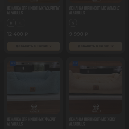
Лежанка для животных "Азуритта"
Лежанка для животных "Алмонд"
AlfaBulls
AlfaBulls
M
XL
S
12 400 ₽
9 990 ₽
ДОБАВИТЬ В КОРЗИНУ
ДОБАВИТЬ В КОРЗИНУ
new
new
Лежанка для животных "Фьорд"
Лежанка для животных "Хейз"
AlfaBulls
AlfaBulls