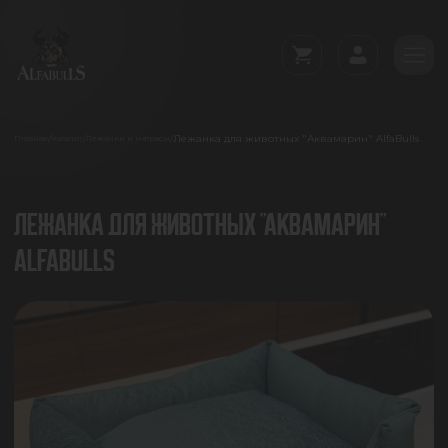
Лежанка для животных "Аквамарин" AlfaBulls
/
/
/
Главная
Каталог
Лежанки и матрасы
ЛЕЖАНКА ДЛЯ ЖИВОТНЫХ "АКВАМАРИН"
ALFABULLS