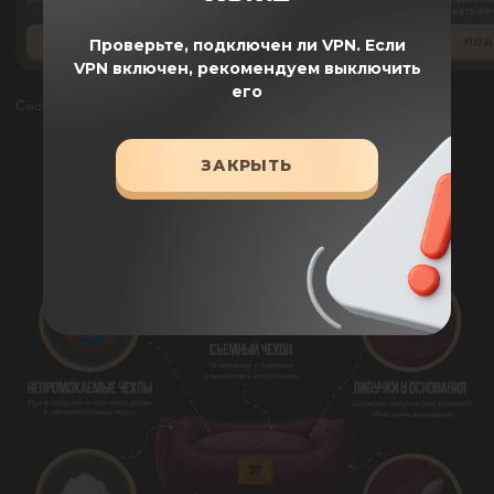
но порвать ее 
пыталась) вс
ПОДРОБНЕЕ
ПОДРОБНЕЕ
ПОД
Проверьте, подключен ли VPN.
Если
VPN включен, рекомендуем выключить
его
Смотреть все отзывы
ЗАКРЫТЬ
ПРЕИМУЩЕСТВА