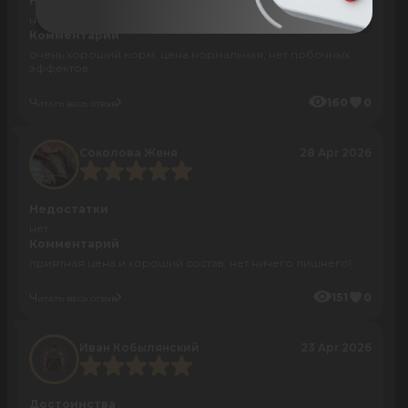
Недостатки
нет
Комментарий
очень хороший корм, цена нормальная, нет побочных
эффектов
Читать весь отзыв
160
0
Соколова Женя
28 Apr 2026
Недостатки
нет
Комментарий
приятная цена и хороший состав, нет ничего лишнего!
Читать весь отзыв
151
0
Иван Кобылянский
23 Apr 2026
Достоинства