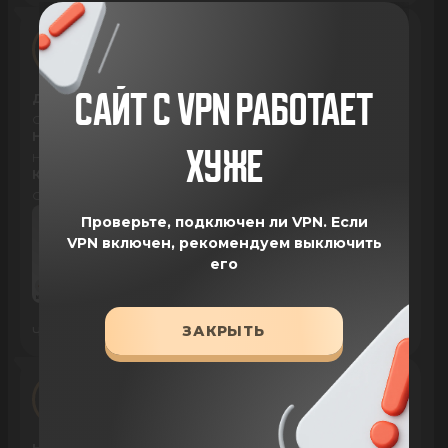
Альбина Гибадуллина
12 May 2026
САЙТ С VPN РАБОТАЕТ
Достоинства
Самый лучший, все собаки на нем всем подходит
Недостатки
ХУЖЕ
Нет
Комментарий
Отличная поедаемость
Проверьте, подключен ли VPN.
Если
VPN включен, рекомендуем выключить
его
ЗАКРЫТЬ
Читать весь отзыв
150
0
Ольга Устин
02 May 2026