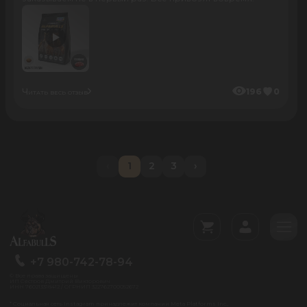
Читать весь отзыв
196
0
‹
1
2
3
›
+7 980-742-78-94
© Все права защищены
ИП Сестров Дмитрий Викторович
ИНН 760213318412 / ОГРНИП 322762700052672
* Социальная сеть Instagram принадлежит компании Meta Platforms Inc.,