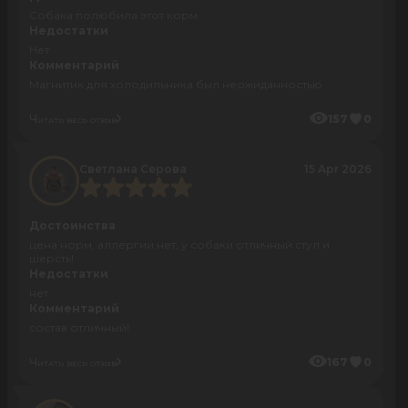
Собака полюбила этот корм
Недостатки
Нет
Комментарий
Магнитик для холодильника был неожиданностью
Читать весь отзыв
157
0
Светлана Серова
15 Apr 2026
Достоинства
цена норм, аллергии нет, у собаки отличный стул и
шерсть!
Недостатки
нет
Комментарий
состав отличный!
Читать весь отзыв
167
0